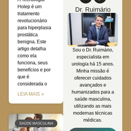
Holep é um
Dr. Ruimário
tratamento
revolucionário
para hiperplasia
prostática
benigna. Este
artigo detalha
Sou o Dr. Ruimário,
como ela
especialista em
funciona, seus
urologia há 15 anos.
benefícios e por
Minha missão é
que é
oferecer cuidados
considerada o
avançados e
humanizados para a
LEIA MAIS »
saúde masculina,
utilizando as mais
modernas técnicas
médicas.
SAÚDE MASCULINA