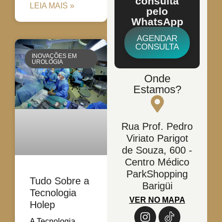
consulta
LEIA MAIS »
pelo
WhatsApp
AGENDAR
CONSULTA
INOVAÇÕES EM
UROLOGIA
Onde
Estamos?
Rua Prof. Pedro
Viriato Parigot
de Souza, 600 -
Centro Médico
ParkShopping
Tudo Sobre a
Barigüi
Tecnologia
VER NO MAPA
Holep
A Tecnologia