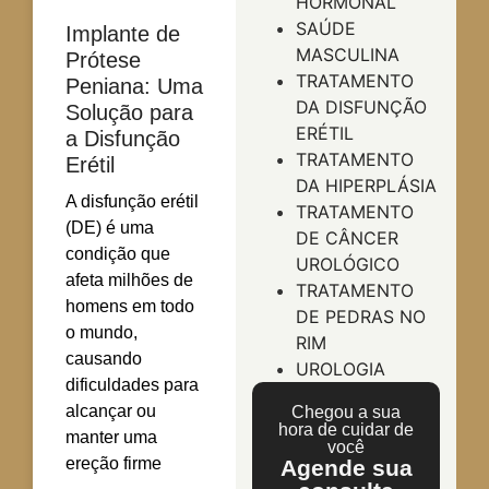
HORMONAL
SAÚDE
Implante de
MASCULINA
Prótese
TRATAMENTO
Peniana: Uma
DA DISFUNÇÃO
Solução para
ERÉTIL
a Disfunção
TRATAMENTO
Erétil
DA HIPERPLÁSIA
A disfunção erétil
TRATAMENTO
(DE) é uma
DE CÂNCER
condição que
UROLÓGICO
afeta milhões de
TRATAMENTO
homens em todo
DE PEDRAS NO
o mundo,
RIM
causando
UROLOGIA
dificuldades para
alcançar ou
Chegou a sua
hora de cuidar de
manter uma
você
ereção firme
Agende sua