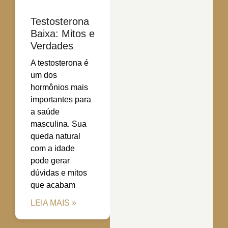
Testosterona
Baixa: Mitos e
Verdades
A testosterona é
um dos
hormônios mais
importantes para
a saúde
masculina. Sua
queda natural
com a idade
pode gerar
dúvidas e mitos
que acabam
LEIA MAIS »