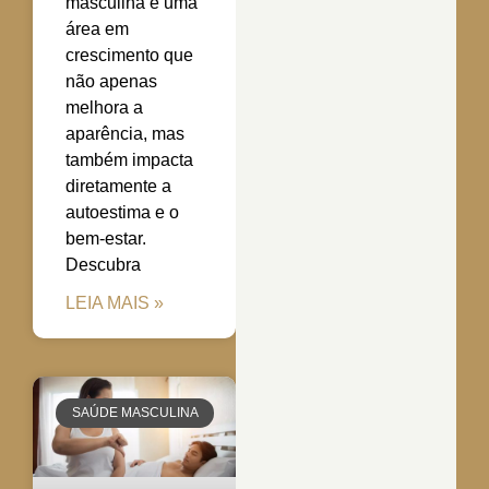
masculina é uma
área em
crescimento que
não apenas
melhora a
aparência, mas
também impacta
diretamente a
autoestima e o
bem-estar.
Descubra
LEIA MAIS »
SAÚDE MASCULINA