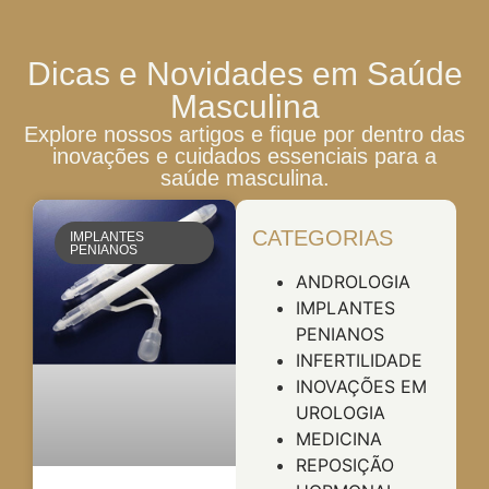
Dicas e Novidades em Saúde
Masculina
Explore nossos artigos e fique por dentro das
inovações e cuidados essenciais para a
saúde masculina.
CATEGORIAS
IMPLANTES
PENIANOS
ANDROLOGIA
IMPLANTES
PENIANOS
INFERTILIDADE
INOVAÇÕES EM
UROLOGIA
MEDICINA
REPOSIÇÃO