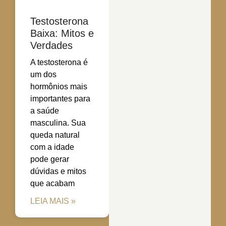
Testosterona
Baixa: Mitos e
Verdades
A testosterona é
um dos
hormônios mais
importantes para
a saúde
masculina. Sua
queda natural
com a idade
pode gerar
dúvidas e mitos
que acabam
LEIA MAIS »