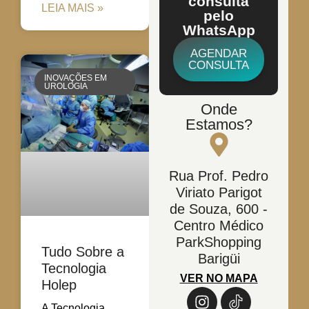
consulta
LEIA MAIS »
pelo
WhatsApp
AGENDAR
CONSULTA
INOVAÇÕES EM
UROLOGIA
Onde
Estamos?
Rua Prof. Pedro
Viriato Parigot
de Souza, 600 -
Centro Médico
ParkShopping
Tudo Sobre a
Barigüi
Tecnologia
VER NO MAPA
Holep
A Tecnologia