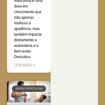
masculina é uma
área em
crescimento que
não apenas
melhora a
aparência, mas
também impacta
diretamente a
autoestima e o
bem-estar.
Descubra
LEIA MAIS »
SAÚDE MASCULINA