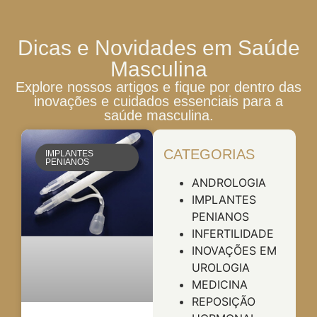
Dicas e Novidades em Saúde
Masculina
Explore nossos artigos e fique por dentro das
inovações e cuidados essenciais para a
saúde masculina.
CATEGORIAS
IMPLANTES
PENIANOS
ANDROLOGIA
IMPLANTES
PENIANOS
INFERTILIDADE
INOVAÇÕES EM
UROLOGIA
MEDICINA
REPOSIÇÃO