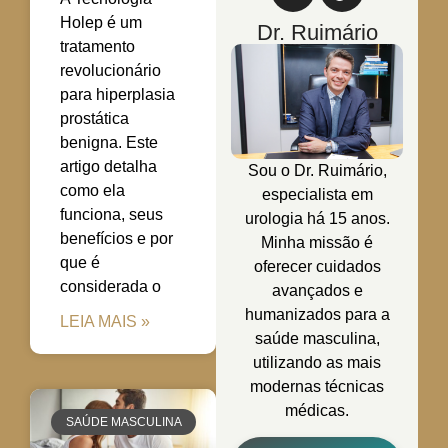
Holep é um
Dr. Ruimário
tratamento
revolucionário
para hiperplasia
prostática
benigna. Este
artigo detalha
Sou o Dr. Ruimário,
como ela
especialista em
funciona, seus
urologia há 15 anos.
benefícios e por
Minha missão é
que é
oferecer cuidados
considerada o
avançados e
humanizados para a
LEIA MAIS »
saúde masculina,
utilizando as mais
modernas técnicas
médicas.
SAÚDE MASCULINA