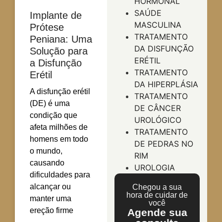
HORMONAL
SAÚDE
Implante de
MASCULINA
Prótese
TRATAMENTO
Peniana: Uma
DA DISFUNÇÃO
Solução para
ERÉTIL
a Disfunção
TRATAMENTO
Erétil
DA HIPERPLÁSIA
A disfunção erétil
TRATAMENTO
(DE) é uma
DE CÂNCER
condição que
UROLÓGICO
afeta milhões de
TRATAMENTO
homens em todo
DE PEDRAS NO
o mundo,
RIM
causando
UROLOGIA
dificuldades para
alcançar ou
Chegou a sua
hora de cuidar de
manter uma
você
ereção firme
Agende sua