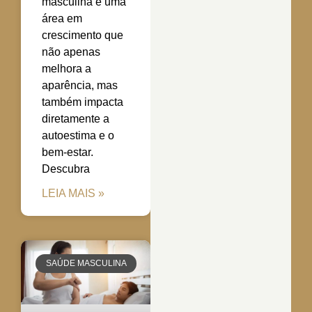
masculina é uma
área em
crescimento que
não apenas
melhora a
aparência, mas
também impacta
diretamente a
autoestima e o
bem-estar.
Descubra
LEIA MAIS »
SAÚDE MASCULINA