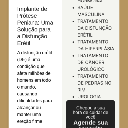
HORMONAL
SAÚDE
Implante de
MASCULINA
Prótese
TRATAMENTO
Peniana: Uma
DA DISFUNÇÃO
Solução para
ERÉTIL
a Disfunção
TRATAMENTO
Erétil
DA HIPERPLÁSIA
A disfunção erétil
TRATAMENTO
(DE) é uma
DE CÂNCER
condição que
UROLÓGICO
afeta milhões de
TRATAMENTO
homens em todo
DE PEDRAS NO
o mundo,
RIM
causando
UROLOGIA
dificuldades para
alcançar ou
Chegou a sua
hora de cuidar de
manter uma
você
ereção firme
Agende sua