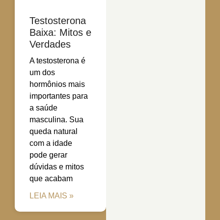
Testosterona
Baixa: Mitos e
Verdades
A testosterona é
um dos
hormônios mais
importantes para
a saúde
masculina. Sua
queda natural
com a idade
pode gerar
dúvidas e mitos
que acabam
LEIA MAIS »