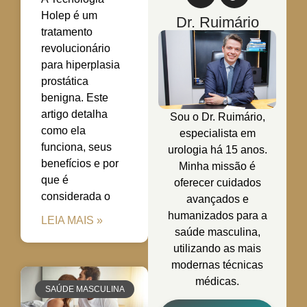
Holep é um
Dr. Ruimário
tratamento
revolucionário
para hiperplasia
prostática
benigna. Este
artigo detalha
Sou o Dr. Ruimário,
como ela
especialista em
funciona, seus
urologia há 15 anos.
benefícios e por
Minha missão é
que é
oferecer cuidados
considerada o
avançados e
humanizados para a
LEIA MAIS »
saúde masculina,
utilizando as mais
modernas técnicas
médicas.
SAÚDE MASCULINA