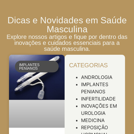
Dicas e Novidades em Saúde
Masculina
Explore nossos artigos e fique por dentro das
inovações e cuidados essenciais para a
saúde masculina.
CATEGORIAS
IMPLANTES
PENIANOS
ANDROLOGIA
IMPLANTES
PENIANOS
INFERTILIDADE
INOVAÇÕES EM
UROLOGIA
MEDICINA
REPOSIÇÃO