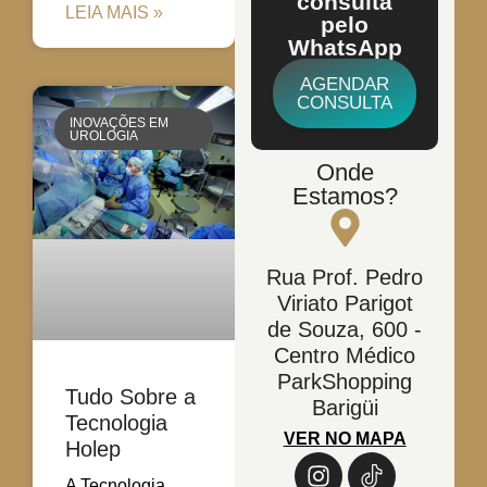
consulta
LEIA MAIS »
pelo
WhatsApp
AGENDAR
CONSULTA
INOVAÇÕES EM
UROLOGIA
Onde
Estamos?
Rua Prof. Pedro
Viriato Parigot
de Souza, 600 -
Centro Médico
ParkShopping
Tudo Sobre a
Barigüi
Tecnologia
VER NO MAPA
Holep
A Tecnologia